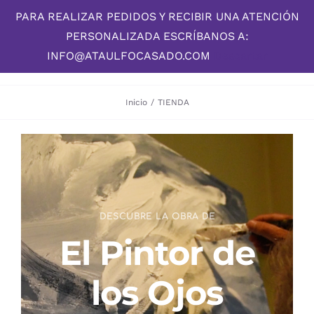
Skip
PARA REALIZAR PEDIDOS Y RECIBIR UNA ATENCIÓN
to
PERSONALIZADA ESCRÍBANOS A:
content
INFO@ATAULFOCASADO.COM
Descartar
Inicio
/
TIENDA
DESCUBRE LA OBRA DE
El Pintor de
los Ojos