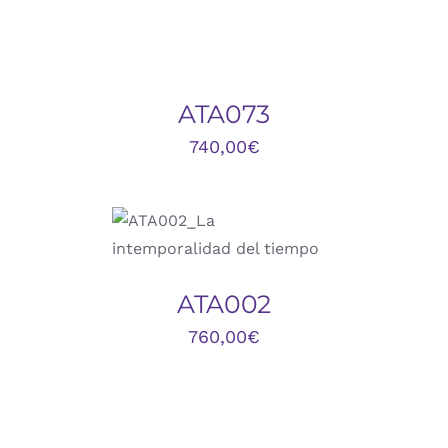
AÑADIR
AL
CARRITO
/
DETALLES
ATA073
740,00
€
AÑADIR AL CARRITO
/
DETALLES
ATA002
760,00
€
AÑADIR
AL
CARRITO
/