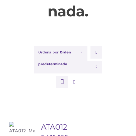
nada.
Ordena por
Orden
predeterminado
Mostrar
12 productos
AÑADIR
AL
ATA012
CARRITO
/