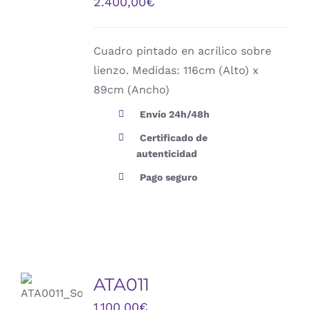
2.400,00
€
DETALLES
Cuadro pintado en acrílico sobre
lienzo. Medidas: 116cm (Alto) x
89cm (Ancho)
Envío 24h/48h
Certificado de
autenticidad
Pago seguro
AÑADIR
AL
ATA011
CARRITO
/
1.100,00
€