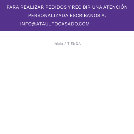
Skip
PARA REALIZAR PEDIDOS Y RECIBIR UNA ATENCIÓN
to
PERSONALIZADA ESCRÍBANOS A:
content
INFO@ATAULFOCASADO.COM
Descartar
Inicio
/
TIENDA
DESCUBRE LA OBRA DE
El Pintor de
los Ojos