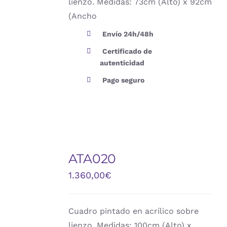
lienzo. Medidas: 73cm (Alto) x 92cm
(Ancho
Envío 24h/48h
Certificado de
autenticidad
Pago seguro
AÑADIR
AL
ATA020
CARRITO
/
1.360,00
€
DETALLES
Cuadro pintado en acrílico sobre
lienzo. Medidas: 100cm (Alto) x