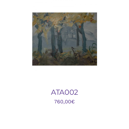
AÑADIR AL CARRITO
/
DETALLES
ATA002
760,00
€
AÑADIR
AL
CARRITO