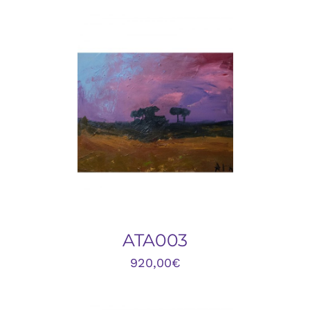
DETALLES
ATA003
920,00
€