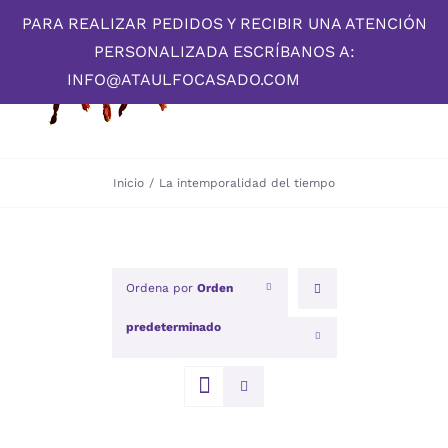
Skip
PARA REALIZAR PEDIDOS Y RECIBIR UNA ATENCIÓN
to
PERSONALIZADA ESCRÍBANOS A:
content
INFO@ATAULFOCASADO.COM
Descartar
Inicio
/
La intemporalidad del tiempo
Ordena por
Orden
predeterminado
Mostrar
12 productos