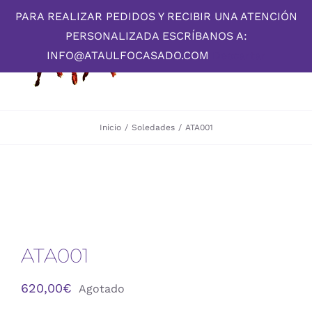
Skip
PARA REALIZAR PEDIDOS Y RECIBIR UNA ATENCIÓN
to
PERSONALIZADA ESCRÍBANOS A:
content
INFO@ATAULFOCASADO.COM
Descartar
Inicio
/
Soledades
/
ATA001
ATA001
620,00
€
Agotado