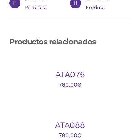
Pinterest
Product
Productos relacionados
AÑADIR
AL
CARRITO
/
DETALLES
ATA076
760,00
€
AÑADIR
AL
CARRITO
/
DETALLES
ATA088
780,00
€