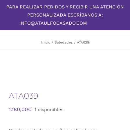
Skip
PARA REALIZAR PEDIDOS Y RECIBIR UNA ATENCIÓN
to
PERSONALIZADA ESCRÍBANOS A:
content
INFO@ATAULFOCASADO.COM
Descartar
Inicio
/
Soledades
/
ATA039
ATA039
1.180,00
€
1 disponibles