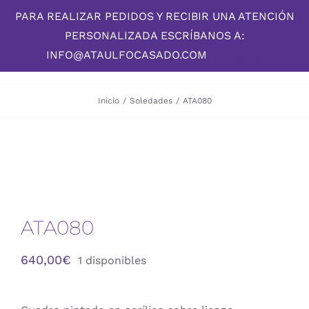
Skip
PARA REALIZAR PEDIDOS Y RECIBIR UNA ATENCIÓN
to
PERSONALIZADA ESCRÍBANOS A:
content
INFO@ATAULFOCASADO.COM
Descartar
Inicio
/
Soledades
/
ATA080
ATA080
640,00
€
1 disponibles