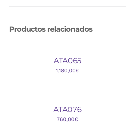
Productos relacionados
AÑADIR
AL
CARRITO
/
DETALLES
ATA065
1.180,00
€
AÑADIR
AL
CARRITO
/
DETALLES
ATA076
760,00
€