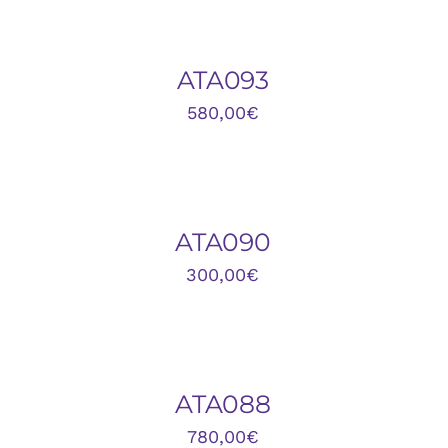
CARRITO
C
/
/
QUICK
Q
ATA093
VIEW
V
580,00
€
AÑADIR
A
AL
A
CARRITO
C
/
/
QUICK
Q
ATA090
VIEW
V
300,00
€
AÑADIR
A
AL
A
CARRITO
C
/
/
QUICK
Q
ATA088
VIEW
V
780,00
€