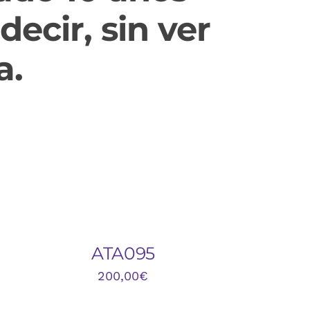
ecir, sin ver
a.
ÑADIR
L
ARRITO
UICK
ATA095
IEW
200,00
€
ÑADIR
L