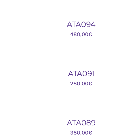
CARRITO
/
QUICK
ATA094
VIEW
480,00
€
AÑADIR
AL
CARRITO
/
QUICK
ATA091
VIEW
280,00
€
AÑADIR
AL
CARRITO
/
QUICK
ATA089
VIEW
380,00
€