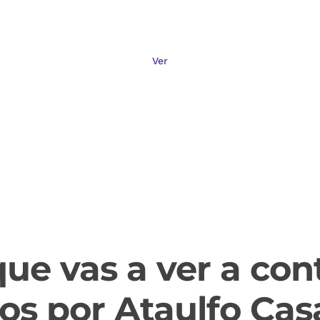
Pintor de los Ojos V
Ver
ue vas a ver a co
dos por Ataulfo Cas