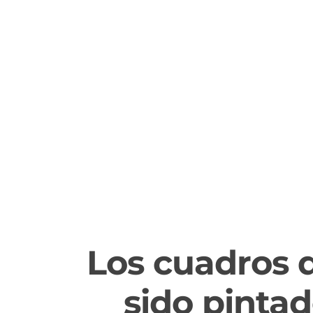
El 
Los cuadros q
sido pinta