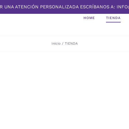
BIR UNA ATENCIÓN PERSONALIZADA ESCRÍBANOS A: I
HOME
TIENDA
Inicio
/
TIENDA
DESCUBRE LA OBRA DE