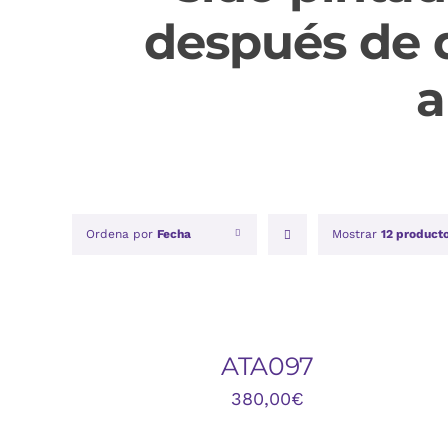
después de q
a
Ordena por
Fecha
Mostrar
12 product
AÑADIR
AL
CARRITO
/
QUICK
ATA097
VIEW
380,00
€
AÑADIR
AL