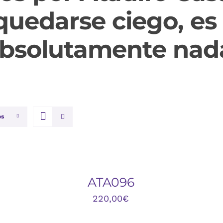
uedarse ciego, es d
bsolutamente nad
os
AÑADIR
A
AL
A
CARRITO
C
/
/
QUICK
Q
ATA096
VIEW
V
220,00
€
AÑADIR
A
AL
A