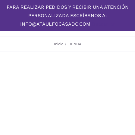
Skip
PARA REALIZAR PEDIDOS Y RECIBIR UNA ATENCIÓN
to
PERSONALIZADA ESCRÍBANOS A:
content
INFO@ATAULFOCASADO.COM
Descartar
Inicio
/
TIENDA
DESCUBRE LA OBRA DE
El Pintor de
los Ojos