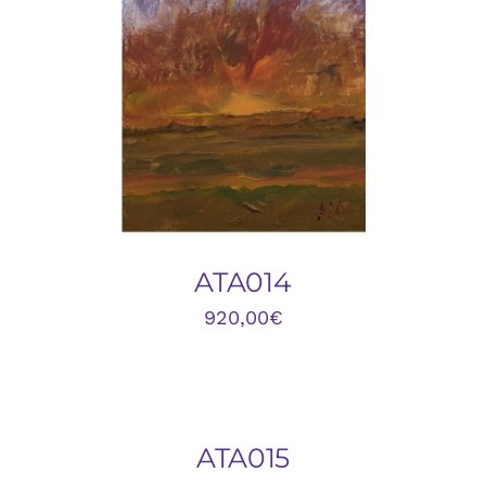
DETALLES
ATA014
920,00
€
AÑADIR
AL
CARRITO
/
DETALLES
ATA015