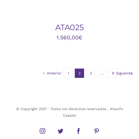
DETALLES
ATA025
1.560,00
€
Anterior
1
2
3
…
9
Siguiente
© Copyright 2021 · Todos los derechos reservados . Ataulfo
Casado
Instagram
Twitter
Facebook
Pinterest