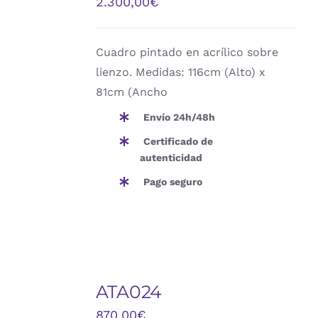
2.300,00
€
DETALLES
Cuadro pintado en acrílico sobre
lienzo. Medidas: 116cm (Alto) x
81cm (Ancho
Envío 24h/48h
Certificado de
autenticidad
Pago seguro
AÑADIR
AL
ATA024
CARRITO
/
870,00
€