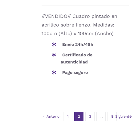
//VENDIDO// Cuadro pintado en
acrílico sobre lienzo. Medidas:
100cm (Alto) x 100cm (Ancho)
Envío 24h/48h
Certificado de
autenticidad
Pago seguro
Anterior
1
2
3
…
9
Siguiente