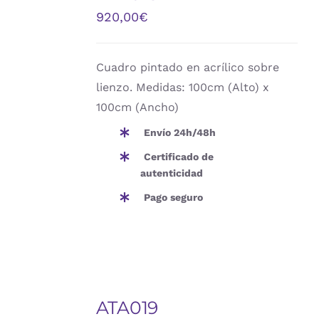
/
920,00
€
DETALLES
Cuadro pintado en acrílico sobre
lienzo. Medidas: 100cm (Alto) x
100cm (Ancho)
Envío 24h/48h
Certificado de
autenticidad
Pago seguro
AÑADIR
AL
ATA019
CARRITO