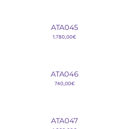
DETALLES
ATA045
1.780,00
€
DETALLES
ATA046
740,00
€
AÑADIR
AL
CARRITO
/
DETALLES
ATA047