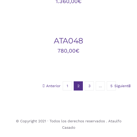
1.360,00
€
AÑADIR
AL
CARRITO
/
DETALLES
ATA048
780,00
€
Anterior
1
2
3
…
5
Siguiente
© Copyright 2021 · Todos los derechos reservados . Ataulfo
Casado