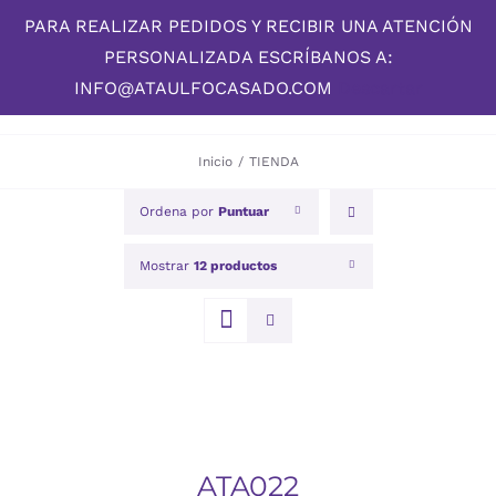
Skip
PARA REALIZAR PEDIDOS Y RECIBIR UNA ATENCIÓN
to
PERSONALIZADA ESCRÍBANOS A:
content
INFO@ATAULFOCASADO.COM
Descartar
Inicio
/
TIENDA
Ordena por
Puntuar
Mostrar
12 productos
DETALLES
ATA022