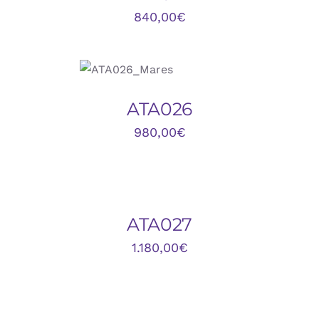
840,00
€
DETALLES
ATA026
980,00
€
DETALLES
ATA027
1.180,00
€
AÑADIR
AL
CARRITO
/